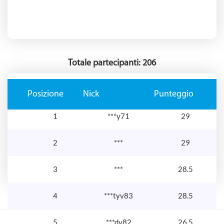
Totale partecipanti: 206
Posizione
Nick
Punteggio
1
***y71
29
2
***
29
3
***
28.5
4
***tyv83
28.5
5
***dy82
26.5