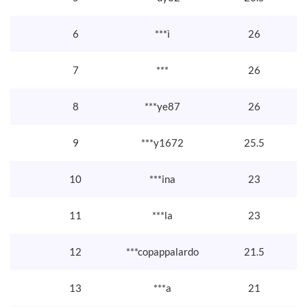
6
***ì
26
7
***
26
8
***ye87
26
9
***y1672
25.5
10
***ina
23
11
***la
23
12
***copappalardo
21.5
13
***a
21