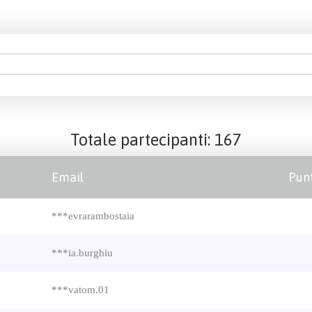
Totale partecipanti: 167
Email
Pun
***evrarambostaia
***ia.burghiu
***vatom.01