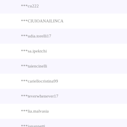
***cu222
***CIUIOANAILINCA
***udia.torelli17
***sa.ipektchi
***taiencinelli
***cariellocristina99
***teverwhenever17
***lia.malvasia
***ianannetti