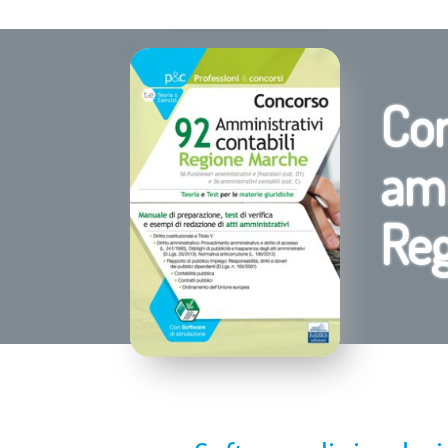
Co
amm
Re