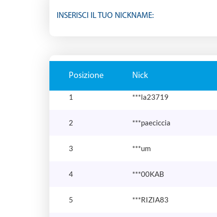
INSERISCI IL TUO NICKNAME:
Posizione
Nick
1
***la23719
2
***paeciccia
3
***um
4
***00KAB
5
***RIZIA83