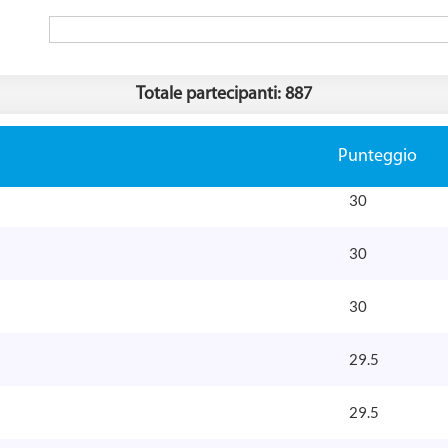
Totale partecipanti: 887
Punteggio
30
30
30
29.5
29.5