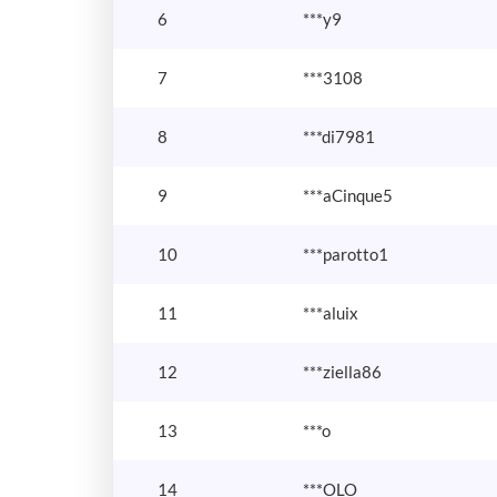
6
***y9
7
***3108
8
***di7981
9
***aCinque5
10
***parotto1
11
***aluix
12
***ziella86
13
***o
14
***OLO