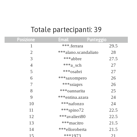
Totale partecipanti: 39
Posizione
Email
Punteggio
1
***.ferrara
29.5
2
***alano.scandaliato
28
3
***abbre
27.5
4
***a_sch
27
5
***osabri
27
6
***saxompero
26
7
***ssiaprs
26
8
***oannarita
25
9
***entina.azara
24
10
***nafonzo
24
11
***spino72
22.5
12
***avalieri80
22.5
13
***macitro
21.5
14
***elloroberta
21.5
15
***1973
21