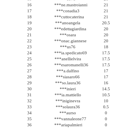
16
***ne.mastroianni
21
17
***conadia3
21
18
***cuttocaterina
21
19
***anoangela
20.5
20
***edettagiardina
20
21
***osara
20
22
***onac.giannese
20
23
***us76
18
24
***ia.spedicato69
17.5
25
***anellielvira
17.5
26
***esaromanelli36
17.5
27
***a.dalfino
17
28
***siasaro66
17
29
***so.laura36
16
30
***inieri
14.5
31
***ia.mattiello
10.5
32
***iniginevra
10
33
***solaura36
0.5
34
***aurso
0
35
***vannaleone77
0
36
***ariapalmieri
0