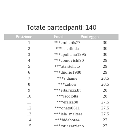
Totale partecipanti: 140
Posizione
Email
Punteggio
1
***erobertis77
30
2
***llaerlinda
30
3
***apolitano1995
30
4
***comovichi90
29
5
***ata.stellato
29
6
***diiorio1980
29
7
***s.diame
28.5
8
***zafiori
28.5
9
***erta.rizzi.bt
28
10
***iacolotta
28
11
***efalza80
27.5
12
***onato0611
27.5
13
***iela_maltese
27.5
14
***hidebora4
27
15
***toriagraziano
27