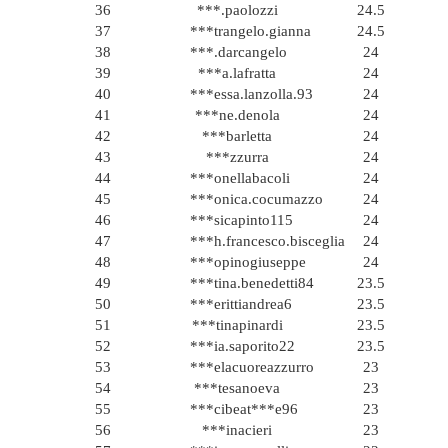
36
***.paolozzi
24.5
37
***trangelo.gianna
24.5
38
***.darcangelo
24
39
***a.lafratta
24
40
***essa.lanzolla.93
24
41
***ne.denola
24
42
***barletta
24
43
***zzurra
24
44
***onellabacoli
24
45
***onica.cocumazzo
24
46
***sicapinto115
24
47
***h.francesco.bisceglia
24
48
***opinogiuseppe
24
49
***tina.benedetti84
23.5
50
***erittiandrea6
23.5
51
***tinapinardi
23.5
52
***ia.saporito22
23.5
53
***elacuoreazzurro
23
54
***tesanoeva
23
55
***cibeat***e96
23
56
***inacieri
23