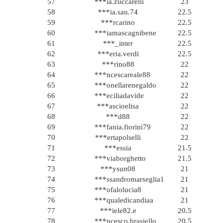
57
***ia.zuccarelli
23
58
***ia.sau.74
22.5
59
***rcarino
22.5
60
***iamascagnibene
22.5
61
***_inter
22.5
62
***eria.verdi
22.5
63
***rino88
22
64
***ncescareale88
22
65
***onellarenegaldo
22
66
***eciliadavide
22
67
***ascioelisa
22
68
***d88
22
69
***fania.fiorini79
22
70
***ertapolselli
22
71
***essia
21.5
72
***viaborghetto
21.5
73
***ysun08
21
74
***ssandromarseglia1
21
75
***ofalolucia8
21
76
***qualedicandiaa
21
77
***iele82.e
20.5
78
***ncesco.brasiello
20.5