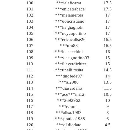
100
***ielaficarra
17.5
101
***enicatrabace
17.5
102
***melamerola
17
103
***uoncristiano
17
104
***lia.giagnoli
17
105
***ncycopertino
17
106
***ericacalise26
16.5
107
***oru88
16.5
108
***inacecchini
16
109
***viasignorino93
15
110
***iliaverdichizzi
15
111
***tinelli.rosita
14.5
112
***tinofede97
14
113
***a.2986
13.5
114
***diasardano
11.5
115
***ace***ini12
10.5
116
***2692962
10
117
***e.ronci
9
118
***alisa.1983
8
119
***.pratico1988
6
120
***ol.diodato
4.5