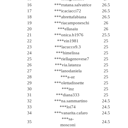
16
***rratana.salvatrice
26.5
17
***icaciacci72
26.5
18
***abrettafabiana
26.5
19
***riacamponeschi
26
20
***ellasaiu
26
21
***onica.b1976
25.5
22
***ein1981
25
23
***lacucco9.3
25
24
***himelissa
25
25
***riellagenovese7
25
26
***via.latanza
25
27
***lanodaniela
25
28
***a-az
25
29
***olettadissette
25
30
***inz
25
31
***diana333
25
32
***na.sammartino
24.5
33
***loi74
24.5
34
***vanarita.cafaro
24.5
***sa-
35
24.5
mosconi