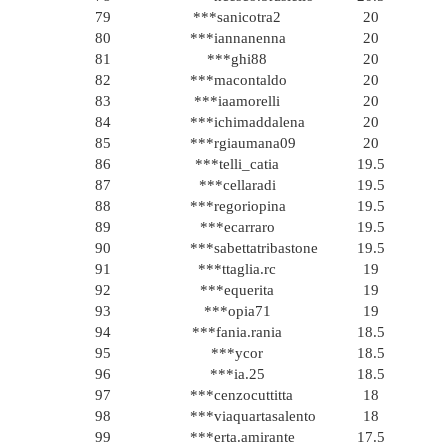
79
***sanicotra2
20
80
***iannanenna
20
81
***ghi88
20
82
***macontaldo
20
83
***iaamorelli
20
84
***ichimaddalena
20
85
***rgiaumana09
20
86
***telli_catia
19.5
87
***cellaradi
19.5
88
***regoriopina
19.5
89
***ecarraro
19.5
90
***sabettatribastone
19.5
91
***ttaglia.rc
19
92
***equerita
19
93
***opia71
19
94
***fania.rania
18.5
95
***ycor
18.5
96
***ia.25
18.5
97
***cenzocuttitta
18
98
***viaquartasalento
18
99
***erta.amirante
17.5