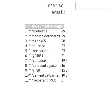
Inserisci
email:
Posizione
Email
Punteggio
1
***erobertis
29.5
2
***ncesca.derobertis
29
3
***ssiab465
28
4
***ia-lanza
25
5
***oannarita
25
6
***y03039
21
7
***conadia3
19.5
8
***uelacontegiacomo
16
9
***yn80
15.5
10
***liamentoalbarita
10.5
11
***racostantini996
0