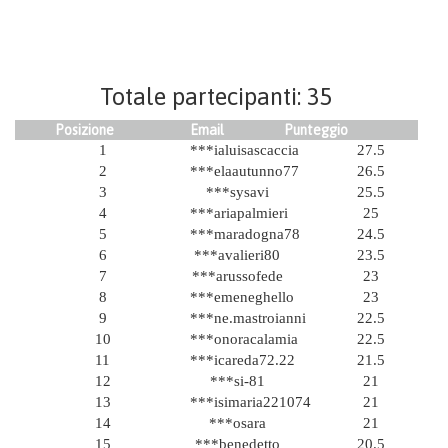
Totale partecipanti: 35
Posizione
Email
Punteggio
1
***ialuisascaccia
27.5
2
***elaautunno77
26.5
3
***sysavi
25.5
4
***ariapalmieri
25
5
***maradogna78
24.5
6
***avalieri80
23.5
7
***arussofede
23
8
***emeneghello
23
9
***ne.mastroianni
22.5
10
***onoracalamia
22.5
11
***icareda72.22
21.5
12
***si-81
21
13
***isimaria221074
21
14
***osara
21
15
***benedetto
20.5