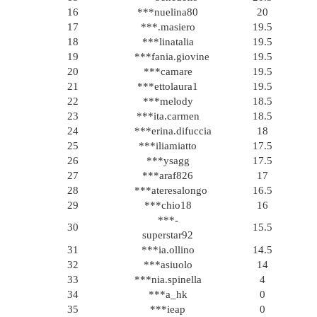
16
***nuelina80
20
17
***.masiero
19.5
18
***linatalia
19.5
19
***fania.giovine
19.5
20
***camare
19.5
21
***ettolaura1
19.5
22
***melody
18.5
23
***ita.carmen
18.5
24
***erina.difuccia
18
25
***iliamiatto
17.5
26
***ysagg
17.5
27
***araf826
17
28
***ateresalongo
16.5
29
***chio18
16
***-
30
15.5
superstar92
31
***ia.ollino
14.5
32
***asiuolo
14
33
***nia.spinella
4
34
***a_hk
0
35
***ieap
0